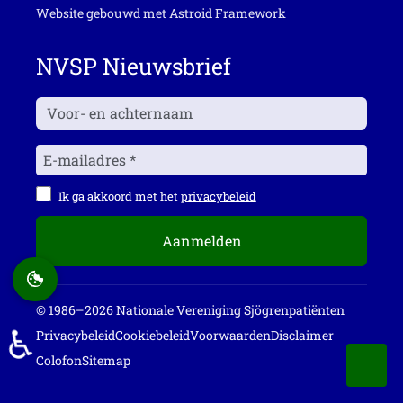
Website gebouwd met
Astroid Framework
NVSP Nieuwsbrief
Ik ga akkoord met het
privacybeleid
Aanmelden
© 1986–2026 Nationale Vereniging Sjögrenpatiënten
♿
Privacybeleid
Cookiebeleid
Voorwaarden
Disclaimer
Colofon
Sitemap