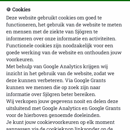
🍪 Cookies
Deze website gebruikt cookies om goed te
NVSP Ledenlogin
functioneren, het gebruik van de website te meten
en mensen met de ziekte van Sjögren te
informeren over onze informatie en activiteiten.
Functionele cookies zijn noodzakelijk voor een
goede werking van de website en onthouden jouw
voorkeuren.
Met behulp van Google Analytics krijgen wij
inzicht in het gebruik van de website, zodat we
U bevindt zich hier:
Homepage
Over
deze kunnen verbeteren. Via Google Grants
Sjögren
23 juli Wereld Sjögrendag
Wereld
kunnen we mensen die op zoek zijn naar
Sjögrendag 2020
informatie over Sjögren beter bereiken.
Wij verkopen jouw gegevens nooit en delen deze
uitsluitend met Google Analytics en Google Grants
voor de hierboven genoemde doeleinden.
Je kunt jouw cookievoorkeuren op elk moment
Wereld Sjögrendag 2020
aanpassen via de cookieknop linksonder op de