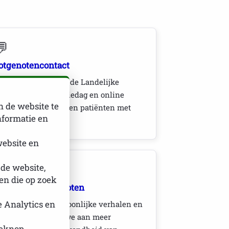
💬
otgenotencontact
egiobijeenkomsten, de Landelijke
ontact- en Informatiedag en online
n de website te
ijeenkomsten brengen patiënten met
nformatie en
lkaar in contact.
website en
📢
 de website,
n die op zoek
ekendheid vergroten
ia campagnes, persoonlijke verhalen en
e Analytics en
ublicaties werken we aan meer
ieknop