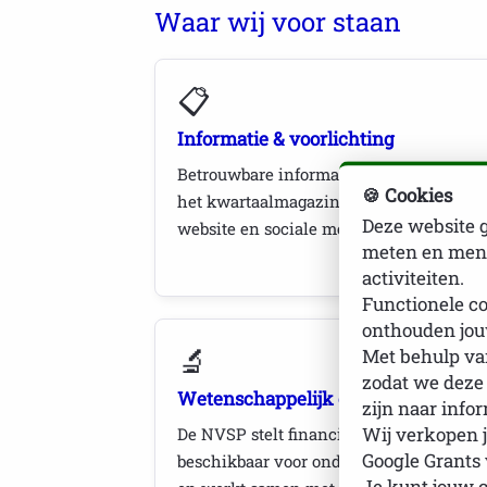
Waar wij voor staan
📋
Informatie & voorlichting
Betrouwbare informatie over Sjögren via
🍪 Cookies
het kwartaalmagazine
Ogenblikje
, de
Deze website g
website en sociale media.
meten en mens
activiteiten.
Functionele co
onthouden jou
🔬
Met behulp van
zodat we deze
Wetenschappelijk onderzoek
zijn naar info
De NVSP stelt financiële middelen
Wij verkopen j
Google Grants
beschikbaar voor onderzoek naar Sjögre
Je kunt jouw 