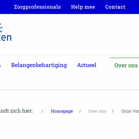
Zorgprofessionals
Help mee
Contact
n
Belangenbehartiging
Actueel
Over ons
indt zich hier:
Homepage
Over ons
Onze Ver