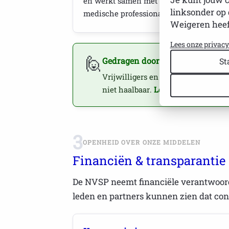
en werkt samen met wetenschappers e
linksonder op 
medische professionals.
Weigeren heef
Lees onze privac
🙋
Gedragen door vrijwilligers
St
Vrijwilligers en ervaringsdeskund
niet haalbaar.
Lees hoe je vrijwilli
3
OPENHEID OVER ONZE MIDDELEN
Financiën & transparantie
De NVSP neemt financiële verantwoord
leden en partners kunnen zien dat con