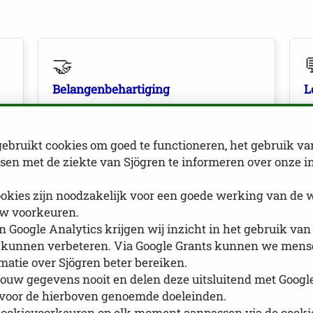
🤝
Belangenbehartiging
L
Wij behartigen de belangen van leden bij
R
zorgverzekeraars, medici en
C
ebruikt cookies om goed te functioneren, het gebruik va
beleidsmakers, ook bij WIA/IVA en
b
en met de ziekte van Sjögren te informeren over onze i
zorgverzekeringen.
e
okies zijn noodzakelijk voor een goede werking van de 
w voorkeuren.
🏥
 Google Analytics krijgen wij inzicht in het gebruik van
 kunnen verbeteren. Via Google Grants kunnen we mense
Voor zorgprofessionals
B
rmatie over Sjögren beter bereiken.
Wij informeren huisartsen en
V
ouw gegevens nooit en delen deze uitsluitend met Googl
 voor de hierboven genoemde doeleinden.
n
specialisten over symptomen van
p
cookievoorkeuren op elk moment aanpassen via de cook