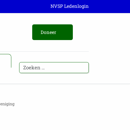
NVSP Ledenlogin
Doneer
eniging