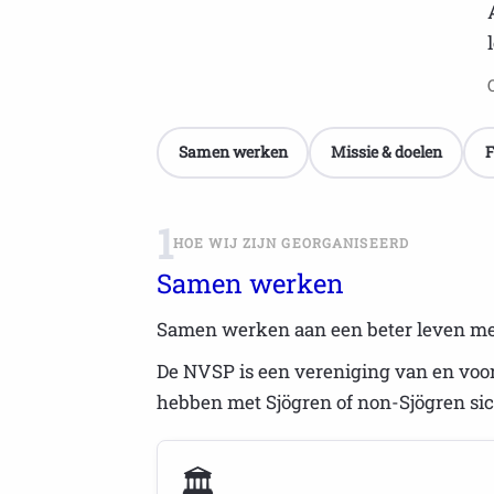
Samen werken
Missie & doelen
F
1
HOE WIJ ZIJN GEORGANISEERD
Samen werken
Samen werken aan een beter leven me
De NVSP is een vereniging van en voor
hebben met Sjögren of non-Sjögren sic
🏛️