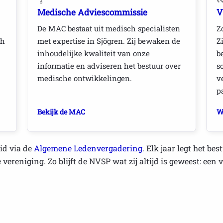
Medische Adviescommissie
V
De MAC bestaat uit medisch specialisten
Z
ch
met expertise in Sjögren. Zij bewaken de
Z
inhoudelijke kwaliteit van onze
b
informatie en adviseren het bestuur over
s
medische ontwikkelingen.
v
p
Bekijk de MAC
W
id via de
Algemene Ledenvergadering
. Elk jaar legt het b
ereniging. Zo blijft de NVSP wat zij altijd is geweest: een