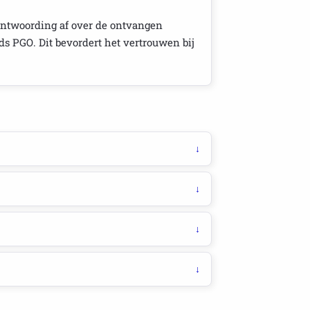
antwoording af over de ontvangen
ds PGO. Dit bevordert het vertrouwen bij
↓
↓
↓
↓