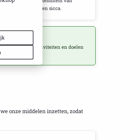
aatschappelijke bekendheid van
jögren en non-Sjögren sicca.
jk
 veel van onze activiteiten en doelen
n
 we onze middelen inzetten, zodat