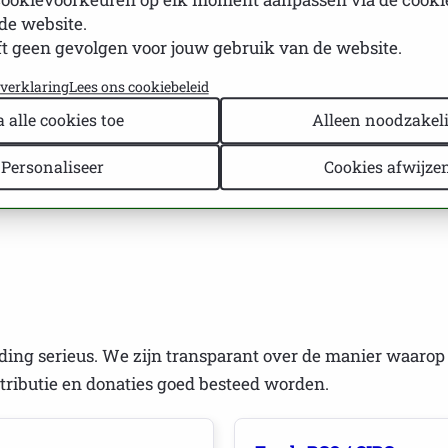
n
Sjögren, zodat patiënten sneller de juiste
m
de website.
diagnose en behandeling ontvangen.
S
t geen gevolgen voor jouw gebruik van de website.
yverklaring
Lees ons cookiebeleid
a alle cookies toe
Alleen noodzakeli
igen vormen de ruggengraat van de NVSP. Zonder hun inzet zijn
Personaliseer
Cookies afwijze
ger wordt.
ing serieus. We zijn transparant over de manier waarop
tributie en donaties goed besteed worden.