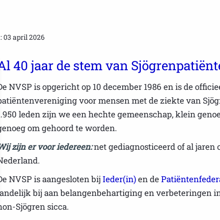
: 03 april 2026
Al 40 jaar de stem van Sjögrenpatiën
De NVSP is opgericht op 10 december 1986 en is de officie
patiëntenvereniging voor mensen met de ziekte van Sjögr
1.950 leden zijn we een hechte gemeenschap, klein genoeg
genoeg om gehoord te worden.
Wij zijn er voor iedereen:
net gediagnosticeerd of al jaren 
Nederland.
De NVSP is aangesloten bij
Ieder(in)
en de
Patiëntenfeder
landelijk bij aan belangenbehartiging en verbeteringen i
non-Sjögren sicca.