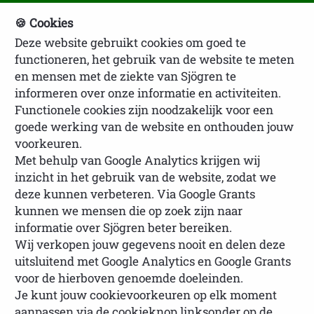
🍪 Cookies
Deze website gebruikt cookies om goed te
NVSP Ledenlogin
functioneren, het gebruik van de website te meten
en mensen met de ziekte van Sjögren te
informeren over onze informatie en activiteiten.
Functionele cookies zijn noodzakelijk voor een
goede werking van de website en onthouden jouw
voorkeuren.
Met behulp van Google Analytics krijgen wij
inzicht in het gebruik van de website, zodat we
U bevindt zich hier:
Homepage
Over
deze kunnen verbeteren. Via Google Grants
Sjögren
Behandeling en klachten
Behandeling
kunnen we mensen die op zoek zijn naar
van Sjögren
informatie over Sjögren beter bereiken.
Wij verkopen jouw gegevens nooit en delen deze
uitsluitend met Google Analytics en Google Grants
voor de hierboven genoemde doeleinden.
Je kunt jouw cookievoorkeuren op elk moment
Behandeling van Sjögren:
aanpassen via de cookieknop linksonder op de