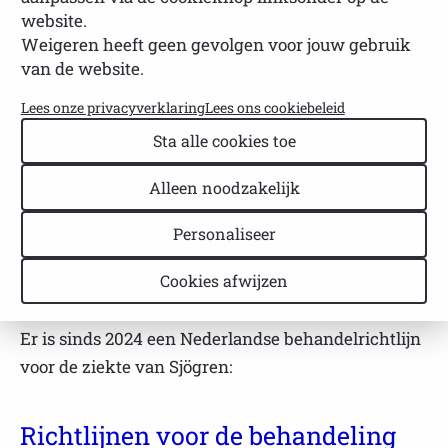
opties en aanpak
website.
Weigeren heeft geen gevolgen voor jouw gebruik
van de website.
NVSP
Leestijd: 3 minuten
Laatst bijgewerkt: 22 april 2026
Lees onze privacyverklaring
Lees ons cookiebeleid
Misschien komt het ooit zover dat Sjögren écht te
Sta alle cookies toe
genezen is. Maar op dit moment is er nog geen
genezing mogelijk. Gelukkig kunnen de klachten
Alleen noodzakelijk
wel verminderd worden. Het is dus altijd zinvol om
Personaliseer
naar de dokter te stappen. De juiste behandeling
kan ongemakken verlichten en het leven een
Cookies afwijzen
stukje aangenamer maken.
Er is sinds 2024 een Nederlandse behandelrichtlijn
voor de ziekte van Sjögren:
Richtlijnen voor de behandeling