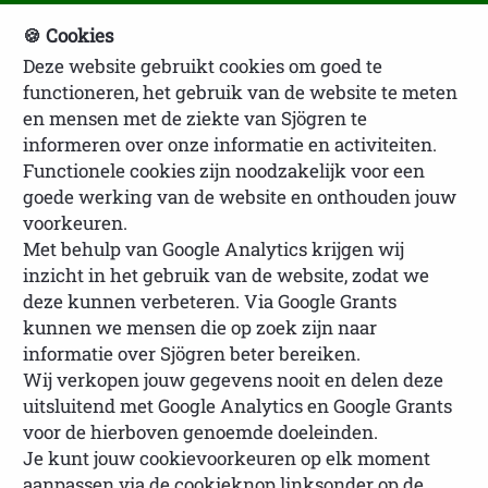
🍪 Cookies
Deze website gebruikt cookies om goed te
NVSP Ledenlogin
functioneren, het gebruik van de website te meten
en mensen met de ziekte van Sjögren te
informeren over onze informatie en activiteiten.
Functionele cookies zijn noodzakelijk voor een
goede werking van de website en onthouden jouw
voorkeuren.
Met behulp van Google Analytics krijgen wij
inzicht in het gebruik van de website, zodat we
U bevindt zich hier:
Homepage
Lotgenoten
deze kunnen verbeteren. Via Google Grants
Ervaringsverhalen lotgenoten
Anoniem -
kunnen we mensen die op zoek zijn naar
Mentale strijd
informatie over Sjögren beter bereiken.
Wij verkopen jouw gegevens nooit en delen deze
uitsluitend met Google Analytics en Google Grants
voor de hierboven genoemde doeleinden.
Je kunt jouw cookievoorkeuren op elk moment
Anoniem - Mentale strijd
aanpassen via de cookieknop linksonder op de