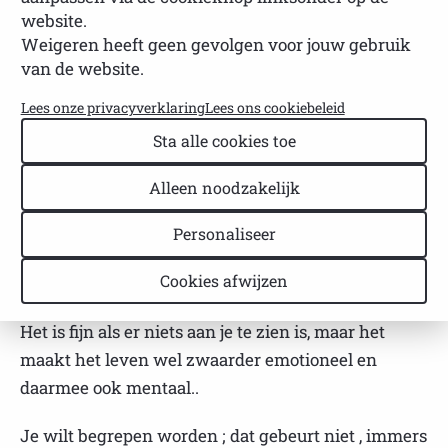
website.
NVSP
Leestijd: 1 minuut
Weigeren heeft geen gevolgen voor jouw gebruik
Laatst bijgewerkt: 23 februari 2026
van de website.
Mentale & emotionele impact: Wat
Lees onze privacyverklaring
Lees ons cookiebeleid
doet het met je hoofd, hart of
Sta alle cookies toe
zelfbeeld? Hoe blijf je staande?
Alleen noodzakelijk
De impact van het hebben van Sjogren is groot,
Personaliseer
zeker met nog meer aandoeningen zoals
polyartrose en DISH. De pijn en de vermoeidheid
Cookies afwijzen
zijn intens en het interesseert eigenlijk geen mens.
Het is fijn als er niets aan je te zien is, maar het
maakt het leven wel zwaarder emotioneel en
daarmee ook mentaal..
Je wilt begrepen worden ; dat gebeurt niet , immers