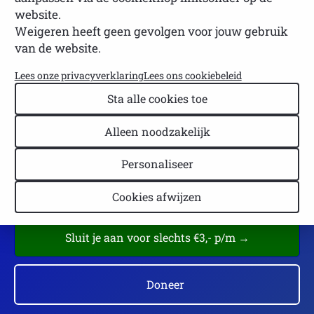
bewustwording en kennis over deze
website.
aandoeningen.
Weigeren heeft geen gevolgen voor jouw gebruik
van de website.
Informatie over symptomen, diagnose en
Lees onze privacyverklaring
Lees ons cookiebeleid
behandeling
Sta alle cookies toe
Informatie voor lotgenoten, zorgverleners,
Alleen noodzakelijk
collega's, werkgevers en naasten
Belangenbehartiging leden
Personaliseer
Praktische tips en ervaringsdeskundigen
Cookies afwijzen
Sluit je aan voor slechts €3,- p/m →
Doneer