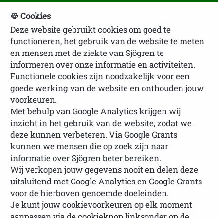
🍪 Cookies
Deze website gebruikt cookies om goed te
NVSP Ledenlogin
functioneren, het gebruik van de website te meten
en mensen met de ziekte van Sjögren te
informeren over onze informatie en activiteiten.
Functionele cookies zijn noodzakelijk voor een
goede werking van de website en onthouden jouw
voorkeuren.
Met behulp van Google Analytics krijgen wij
Nationale Vereniging
inzicht in het gebruik van de website, zodat we
Sjögrenpatiënten (NVSP)
deze kunnen verbeteren. Via Google Grants
kunnen we mensen die op zoek zijn naar
informatie over Sjögren beter bereiken.
De NVSP is de officiële landelijke vereniging voor
Wij verkopen jouw gegevens nooit en delen deze
uitsluitend met Google Analytics en Google Grants
mensen met de
ziekte van Sjögren
en
non-Sjögren
voor de hierboven genoemde doeleinden.
sicca
. Wij bieden betrouwbare informatie, advies en
Je kunt jouw cookievoorkeuren op elk moment
ondersteuning. Daarnaast bevorderen wij
aanpassen via de cookieknop linksonder op de