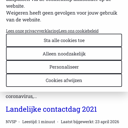
website.
Weigeren heeft geen gevolgen voor jouw gebruik
van de website.
Filter
Lees onze privacyverklaring
Lees ons cookiebeleid
Sta alle cookies toe
Landelijke contactdag 2020
Alleen noodzakelijk
NVSP
Leestijd: 1 minuut
Laatst bijgewerkt: 23 april 2026
Talkshow: Talk About Sjögren
Personaliseer
2020
Cookies afwijzen
In 2020 stond de wereld op zijn kop door het
coronavirus,...
Landelijke contactdag 2021
NVSP
Leestijd: 1 minuut
Laatst bijgewerkt: 23 april 2026