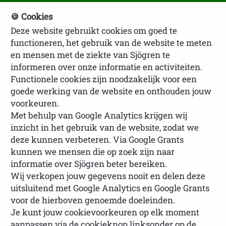
🍪 Cookies
Deze website gebruikt cookies om goed te
NVSP Ledenlogin
functioneren, het gebruik van de website te meten
en mensen met de ziekte van Sjögren te
informeren over onze informatie en activiteiten.
Functionele cookies zijn noodzakelijk voor een
goede werking van de website en onthouden jouw
voorkeuren.
Met behulp van Google Analytics krijgen wij
inzicht in het gebruik van de website, zodat we
U bevindt zich hier:
Homepage
Oude
deze kunnen verbeteren. Via Google Grants
artikelen
kunnen we mensen die op zoek zijn naar
informatie over Sjögren beter bereiken.
Wij verkopen jouw gegevens nooit en delen deze
uitsluitend met Google Analytics en Google Grants
voor de hierboven genoemde doeleinden.
Je kunt jouw cookievoorkeuren op elk moment
aanpassen via de cookieknop linksonder op de