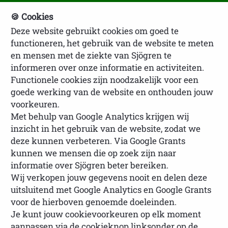
🍪 Cookies
Deze website gebruikt cookies om goed te
NVSP Ledenlogin
functioneren, het gebruik van de website te meten
en mensen met de ziekte van Sjögren te
informeren over onze informatie en activiteiten.
Functionele cookies zijn noodzakelijk voor een
goede werking van de website en onthouden jouw
voorkeuren.
Met behulp van Google Analytics krijgen wij
inzicht in het gebruik van de website, zodat we
U bevindt zich hier:
Homepage
Oude
deze kunnen verbeteren. Via Google Grants
artikelen
Landelijke contactdag 2021
kunnen we mensen die op zoek zijn naar
informatie over Sjögren beter bereiken.
Wij verkopen jouw gegevens nooit en delen deze
uitsluitend met Google Analytics en Google Grants
Landelijke contactdag 2021
voor de hierboven genoemde doeleinden.
Je kunt jouw cookievoorkeuren op elk moment
aanpassen via de cookieknop linksonder op de