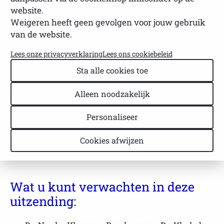
NVSP
Leestijd: 1 minuut
Laatst bijgewerkt: 23 april 2026
website.
Weigeren heeft geen gevolgen voor jouw gebruik
Talkshow: Talk About Sjögren
van de website.
2021
Lees onze privacyverklaring
Lees ons cookiebeleid
In 2021 bleef het coronavirus de wereld
Sta alle cookies toe
beïnvloeden, maar dat hield ons niet tegen.
Alleen noodzakelijk
Vanwege het grote succes van de talkshow
Talk
About Sjögren 2020
besloten we ook in 2021 een
Personaliseer
informatieve en inspirerende talkshow uit te
zenden, speciaal voor iedereen die met Sjögren te
Cookies afwijzen
maken heeft.
Wat u kunt verwachten in deze
uitzending: