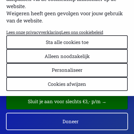
bewustwording en kennis over deze
website.
aandoeningen.
Weigeren heeft geen gevolgen voor jouw gebruik
van de website.
Informatie over symptomen, diagnose en
Lees onze privacyverklaring
Lees ons cookiebeleid
behandeling
Sta alle cookies toe
Informatie voor lotgenoten, zorgverleners,
Alleen noodzakelijk
collega's, werkgevers en naasten
Belangenbehartiging leden
Personaliseer
Praktische tips en ervaringsdeskundigen
Cookies afwijzen
Sluit je aan voor slechts €3,- p/m →
Doneer