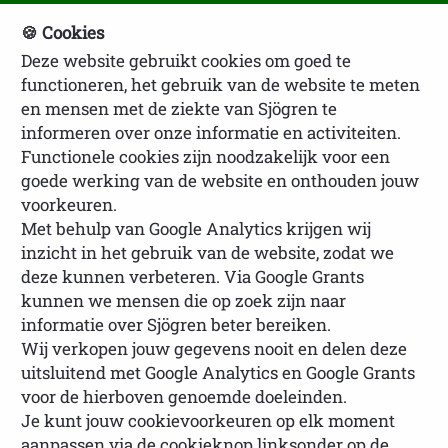
🍪 Cookies
Deze website gebruikt cookies om goed te
NVSP Ledenlogin
functioneren, het gebruik van de website te meten
en mensen met de ziekte van Sjögren te
informeren over onze informatie en activiteiten.
Functionele cookies zijn noodzakelijk voor een
goede werking van de website en onthouden jouw
voorkeuren.
Met behulp van Google Analytics krijgen wij
Nationale Vereniging
inzicht in het gebruik van de website, zodat we
Sjögrenpatiënten (NVSP)
deze kunnen verbeteren. Via Google Grants
kunnen we mensen die op zoek zijn naar
informatie over Sjögren beter bereiken.
De NVSP is de officiële landelijke vereniging voor
Wij verkopen jouw gegevens nooit en delen deze
uitsluitend met Google Analytics en Google Grants
mensen met de
ziekte van Sjögren
en
non-Sjögren
voor de hierboven genoemde doeleinden.
sicca
. Wij bieden betrouwbare informatie, advies en
Je kunt jouw cookievoorkeuren op elk moment
ondersteuning. Daarnaast bevorderen wij
aanpassen via de cookieknop linksonder op de