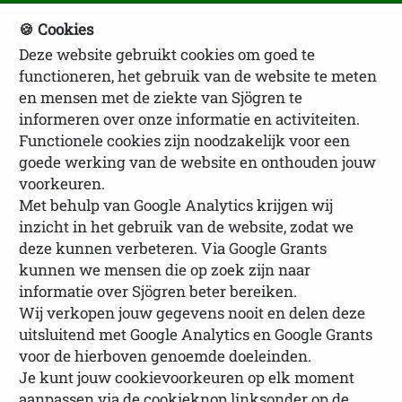
🍪 Cookies
Deze website gebruikt cookies om goed te
NVSP Ledenlogin
functioneren, het gebruik van de website te meten
en mensen met de ziekte van Sjögren te
informeren over onze informatie en activiteiten.
Functionele cookies zijn noodzakelijk voor een
goede werking van de website en onthouden jouw
voorkeuren.
Met behulp van Google Analytics krijgen wij
inzicht in het gebruik van de website, zodat we
U bevindt zich hier:
Homepage
Lotgenoten
deze kunnen verbeteren. Via Google Grants
Ervaringsverhalen lotgenoten
Ervaringsverhaal
kunnen we mensen die op zoek zijn naar
Sandy
informatie over Sjögren beter bereiken.
Wij verkopen jouw gegevens nooit en delen deze
uitsluitend met Google Analytics en Google Grants
voor de hierboven genoemde doeleinden.
Je kunt jouw cookievoorkeuren op elk moment
Ervaringsverhaal Sandy
aanpassen via de cookieknop linksonder op de