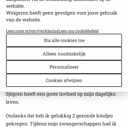
website.
NVSP
Leestijd: 1 minuut
Weigeren heeft geen gevolgen voor jouw gebruik
Laatst bijgewerkt: 18 februari 2026
van de website.
Lees onze privacyverklaring
Lees ons cookiebeleid
Mijn naam is Sandy en ik ben 37 jaar.
Sta alle cookies toe
Tien jaar geleden werd Sjögren bij mij vastgesteld.
Alleen noodzakelijk
Ik had toentertijd erg veel last van mijn handen.
Een oud-collega dacht dat ik Raynaud kon hebben
Personaliseer
en zo is het balletje gaan rollen. Ik bleek Raynaud
en Sjögren te hebben. Er viel meteen veel op zijn
Cookies afwijzen
plaats want al jaren had ik veel vage klachten.
Sjögren heeft een grote invloed op mijn dagelijks
leven.
Ondanks dat heb ik gelukkig 2 gezonde kindjes
gekregen. Tijdens mijn zwangerschappen had ik