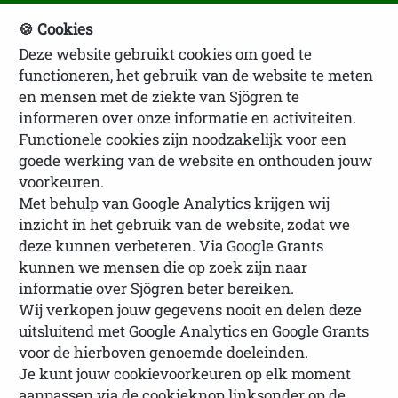
🍪 Cookies
Deze website gebruikt cookies om goed te
NVSP Ledenlogin
functioneren, het gebruik van de website te meten
en mensen met de ziekte van Sjögren te
informeren over onze informatie en activiteiten.
Functionele cookies zijn noodzakelijk voor een
goede werking van de website en onthouden jouw
voorkeuren.
Met behulp van Google Analytics krijgen wij
inzicht in het gebruik van de website, zodat we
U bevindt zich hier:
Homepage
Lotgenoten
deze kunnen verbeteren. Via Google Grants
Ervaringsverhalen lotgenoten
Ervaringsverhaal
kunnen we mensen die op zoek zijn naar
Pia
informatie over Sjögren beter bereiken.
Wij verkopen jouw gegevens nooit en delen deze
uitsluitend met Google Analytics en Google Grants
voor de hierboven genoemde doeleinden.
Je kunt jouw cookievoorkeuren op elk moment
Ervaringsverhaal Pia
aanpassen via de cookieknop linksonder op de