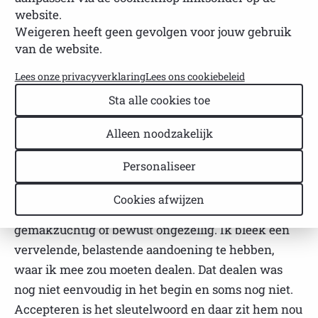
website.
NVSP
Leestijd: 1 minuut
Weigeren heeft geen gevolgen voor jouw gebruik
Laatst bijgewerkt: 27 januari 2025
van de website.
Na zo’n 20 jaar klachten die niet verklaard konden
Lees onze privacyverklaring
Lees ons cookiebeleid
worden ben ik in 2014 zelf met een ‘diagnose’ naar
Sta alle cookies toe
de huisarts gestapt. Ik had onderzoek verricht en
Alleen noodzakelijk
het verhaal werd voor mij duidelijk. Eenmaal bij de
internist was de diagnose snel helder.
Personaliseer
En toen kwam de klap? Nee, de opluchting. Ik was
Cookies afwijzen
niet zwak, ik was niet lui, ik was niet
gemakzuchtig of bewust ongezellig. Ik bleek een
vervelende, belastende aandoening te hebben,
waar ik mee zou moeten dealen. Dat dealen was
nog niet eenvoudig in het begin en soms nog niet.
Accepteren is het sleutelwoord en daar zit hem nou