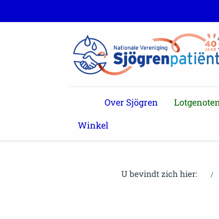
Over Sjögren
Lotgenote
Winkel
U bevindt zich hier: