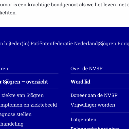
 Humor is een krachtige bondgenoot als we het leven met 
lichten.
n bij
Ieder(in)
|
Patiëntenfederatie Nederland
|
Sjögren Euro
gren
Over de NVSP
r Sjögren — overzicht
Word lid
 ziekte van Sjögren
Doneer aan de NVSP
mptomen en ziektebeeld
Vrijwilliger worden
agnose stellen
Lotgenoten
handeling
Belangenbehartiging