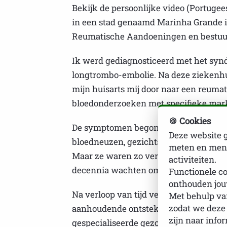
Bekijk de persoonlijke video (Portugee
in een stad genaamd Marinha Grande in
Reumatische Aandoeningen en bestuurs
Ik werd gediagnosticeerd met het synd
longtrombo-embolie. Na deze ziekenh
mijn huisarts mij door naar een reuma
bloedonderzoeken met specifieke marke
🍪 Cookies
De symptomen begonnen in mijn tienerj
Deze website g
bloedneuzen, gezichtsverlamming, cons
meten en mens
Maar ze waren zo verschillend en zo a-
activiteiten.
decennia wachten om een diagnose te 
Functionele co
onthouden jou
Na verloop van tijd verschenen andere 
Met behulp van
zodat we deze
aanhoudende ontsteking van de lymfekl
zijn naar info
gespecialiseerde gezondheidszorg en n