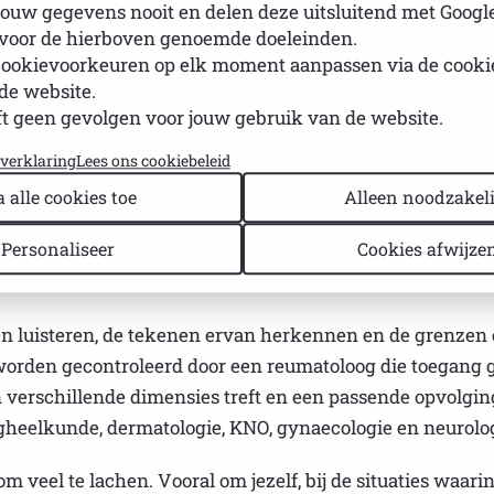
ouw gegevens nooit en delen deze uitsluitend met Googl
 voor de hierboven genoemde doeleinden.
heid en de moeite om me te concentreren en te denken 
cookievoorkeuren op elk moment aanpassen via de cook
even.
de website.
t geen gevolgen voor jouw gebruik van de website.
 en nog steeds geen goedgekeurde behandeling, zeer onv
egrip en een enorme emotionele last die erg moeilijk te 
yverklaring
Lees ons cookiebeleid
iëntenorganisaties: ervaringen delen, open en zonder ta
a alle cookies toe
Alleen noodzakeli
eft een onbetaalbaar therapeutisch effect en is fundamen
Personaliseer
Cookies afwijze
ijgen tot actuele en betrouwbare informatie: een goed geï
luisteren, de tekenen ervan herkennen en de grenzen er
 worden gecontroleerd door een reumatoloog die toegang ge
 verschillende dimensies treft en een passende opvolging
gheelkunde, dermatologie, KNO, gynaecologie en neurolog
 om veel te lachen. Vooral om jezelf, bij de situaties waari