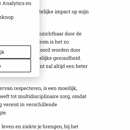
e Analytics en
hebben een onmetelijke impact op mijn
ieknop
oorspelbaar en onzichtbaar door de
beheersen is. Daarom is het zo
boes spreken en gehoord worden door
jk
teel voor de geestelijke gezondheid.
n
nformeerde patiënt zal altijd een beter
van respecteren, is een moeilijk,
eft tot multidisciplinaire zorg, omdat
 vereist in verschillende
ie.
n leven en ziekte je brengen, bij het