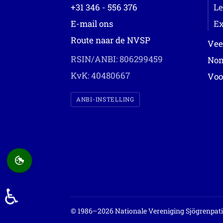
+31 346 - 556 376
Le
E-mail ons
Ex
Route naar de NVSP
Vee
RSIN/ANBI: 806299459
Non
KvK: 40480667
Voo
ANBI-INSTELLING
♿
© 1986–2026 Nationale Vereniging Sjögrenpat