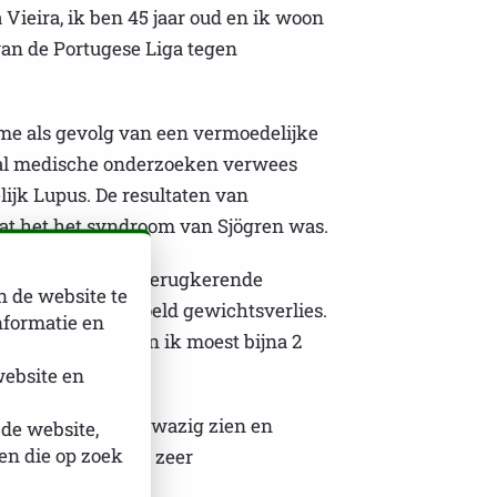
 Vieira, ik ben 45 jaar oud en ik woon
van de Portugese Liga tegen
ame als gevolg van een vermoedelijke
al medische onderzoeken verwees
ijk Lupus. De resultaten van
dat het het syndroom van Sjögren was.
eren met koorts, terugkerende
n de website te
zeligheid, onbedoeld gewichtsverlies.
nformatie en
epaalde ziekte, en ik moest bijna 2
website en
laesies, uveïtis, wazig zien en
 de website,
n die op zoek
toegang gehad tot zeer
nische studie.