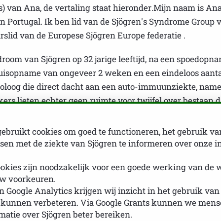
s) van Ana, de vertaling staat hieronder.Mijn naam is Ana
 Portugal. Ik ben lid van de Sjögren's Syndrome Group 
lid van de Europese Sjögren Europe federatie .
room van Sjögren op 32 jarige leeftijd, na een spoedopn
uisopname van ongeveer 2 weken en een eindeloos aant
toloog die direct dacht aan een auto-immuunziekte, namel
rs lieten echter geen ruimte voor twijfel over bestaan 
aren: episodes van acute ontsteking van de speekselkli
ebruikt cookies om goed te functioneren, het gebruik va
tante spier- en gewrichtspijn, tandbederf, frequente dui
en met de ziekte van Sjögren te informeren over onze i
specifiek dat geen enkele arts ze kon relateren aan een b
krijgen.
okies zijn noodzakelijk voor een goede werking van de 
w voorkeuren.
complicaties, zoals het fenomeen van Raynaud, hoornvlies
 Google Analytics krijgen wij inzicht in het gebruik van
 kunnen verbeteren. Via Google Grants kunnen we mense
ieren in de oksels. Gelukkig heb ik de afgelopen 3 jaar 
rmatie over Sjögren beter bereiken.
eem ik momenteel deel aan een veelbelovende fase 2 kli