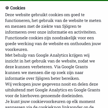
🍪 Cookies
Deze website gebruikt cookies om goed te
NVSP Ledenlogin
functioneren, het gebruik van de website te meten
en mensen met de ziekte van Sjögren te
informeren over onze informatie en activiteiten.
Functionele cookies zijn noodzakelijk voor een
goede werking van de website en onthouden jouw
voorkeuren.
Met behulp van Google Analytics krijgen wij
inzicht in het gebruik van de website, zodat we
U bevindt zich hier:
Homepage
Sjögren
deze kunnen verbeteren. Via Google Grants
onderzoek
Onderzoek naar sjögren
kunnen we mensen die op zoek zijn naar
informatie over Sjögren beter bereiken.
Wij verkopen jouw gegevens nooit en delen deze
uitsluitend met Google Analytics en Google Grants
Onderzoek naar sjögren
voor de hierboven genoemde doeleinden.
Je kunt jouw cookievoorkeuren op elk moment
aanpassen via de cookieknop linksonder op de