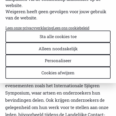
NVSP
Leestijd: 2 minuten
Laatst bijgewerkt: 22 april 2026
website.
Weigeren heeft geen gevolgen voor jouw gebruik
De NVSP ondersteunt wetenschappelijk onderzoek
van de website.
naar Sjögren door financiële bijdragen te
Lees onze privacyverklaring
Lees ons cookiebeleid
verstrekken voor congres- en studiereizen, evenals
Sta alle cookies toe
voor promotiedrukwerk. De vereniging heeft
daarnaast vrijwilligers opgeleid die als
Alleen noodzakelijk
patiëntpartner samenwerken met onderzoekers
binnen onderzoeksteams, om de stem van de
Personaliseer
patiënt te waarborgen.
Cookies afwijzen
Deze samenwerking is vooral zichtbaar tijdens
evenementen zoals het Internationale Sjögren
Symposium, waar artsen en onderzoekers hun
bevindingen delen. Ook krijgen onderzoekers de
gelegenheid om hun werk voor te stellen aan onze
leden, bijvoorbeeld tijdens de Landelijke Contact-