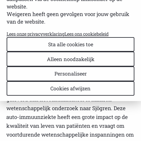
website.
NVSP
Leestijd: 2 minuten
Laatst bijgewerkt: 22 april 2026
Weigeren heeft geen gevolgen voor jouw gebruik
van de website.
De Sjögren
Lees onze privacyverklaring
Lees ons cookiebeleid
Award
Sta alle cookies toe
wordt
sinds 2012
Alleen noodzakelijk
elke 2 jaar
uitgereikt
Personaliseer
aan een
Cookies afwijzen
onderzoeker die een bijzondere bijdrage heeft
geleverd aan het fundamenteel of klinisch
wetenschappelijk onderzoek naar Sjögren. Deze
auto-immuunziekte heeft een grote impact op de
kwaliteit van leven van patiënten en vraagt om
voortdurende wetenschappelijke inspanningen om