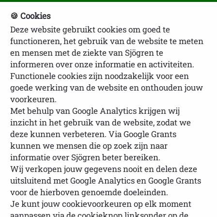
🍪 Cookies
Deze website gebruikt cookies om goed te
NVSP Ledenlogin
functioneren, het gebruik van de website te meten
en mensen met de ziekte van Sjögren te
informeren over onze informatie en activiteiten.
Functionele cookies zijn noodzakelijk voor een
goede werking van de website en onthouden jouw
voorkeuren.
Met behulp van Google Analytics krijgen wij
inzicht in het gebruik van de website, zodat we
U bevindt zich hier:
Homepage
Over
deze kunnen verbeteren. Via Google Grants
Sjögren
Sjögren Award
Uitreiking Sjögren
kunnen we mensen die op zoek zijn naar
Award
Eregalerij Sjögren Award
informatie over Sjögren beter bereiken.
Wij verkopen jouw gegevens nooit en delen deze
uitsluitend met Google Analytics en Google Grants
voor de hierboven genoemde doeleinden.
Je kunt jouw cookievoorkeuren op elk moment
Eregalerij Sjögren Award
aanpassen via de cookieknop linksonder op de