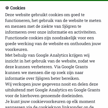
🍪 Cookies
Deze website gebruikt cookies om goed te
NVSP Ledenlogin
functioneren, het gebruik van de website te meten
en mensen met de ziekte van Sjögren te
informeren over onze informatie en activiteiten.
Functionele cookies zijn noodzakelijk voor een
goede werking van de website en onthouden jouw
voorkeuren.
Met behulp van Google Analytics krijgen wij
inzicht in het gebruik van de website, zodat we
U bevindt zich hier:
Homepage
Over
deze kunnen verbeteren. Via Google Grants
Sjögren
Sjögren Award
Award reglement
kunnen we mensen die op zoek zijn naar
informatie over Sjögren beter bereiken.
Wij verkopen jouw gegevens nooit en delen deze
uitsluitend met Google Analytics en Google Grants
Award reglement
voor de hierboven genoemde doeleinden.
Je kunt jouw cookievoorkeuren op elk moment
aanpassen via de cookieknop linksonder op de