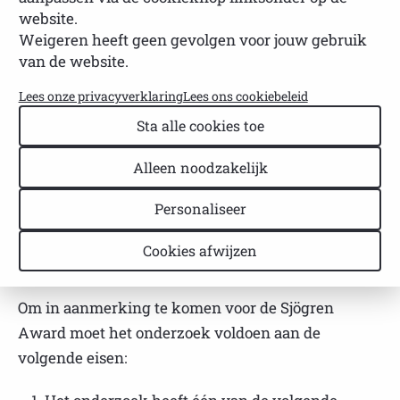
NVSP
Leestijd: 3 minuten
Laatst bijgewerkt: 22 april 2026
website.
Weigeren heeft geen gevolgen voor jouw gebruik
De NVSP heeft de Sjögren Award in het leven
van de website.
geroepen om opmerkelijke bijdragen aan
Lees onze privacyverklaring
Lees ons cookiebeleid
onderzoek naar Sjögren te erkennen. Sinds de
Sta alle cookies toe
eerste uitreiking in 2012 wordt de prijs om de twee
jaar toegekend. De volgende uitreiking van de
Alleen noodzakelijk
Sjögren Award vindt plaats op
3 oktober 2026
.
Personaliseer
Voorwaarden voor de Sjögren
Cookies afwijzen
Award
Om in aanmerking te komen voor de Sjögren
Award moet het onderzoek voldoen aan de
volgende eisen: