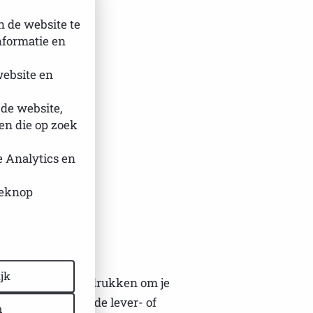
ren
n de website te
nformatie en
website en
 de website,
n die op zoek
e Analytics en
ken.
ieknop
n.
jk
unsysteem onderdrukken om je
vloed hebben op de lever- of
n