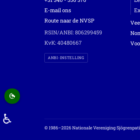
E-mail ons
Ex
Route naar de NVSP
Vee
RSIN/ANBI: 806299459
Non
KvK: 40480667
Voo
ANBI-INSTELLING
♿
© 1986–2026 Nationale Vereniging Sjögrenpat