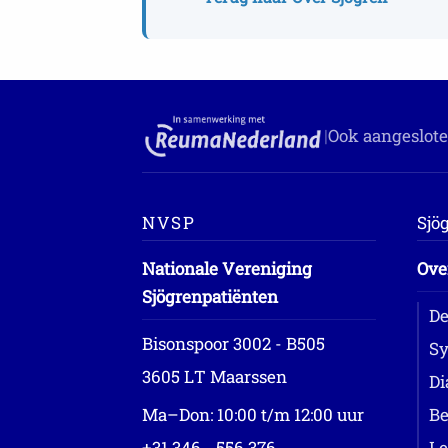
|
Ook aangeslote
NVSP
Sjö
Nationale Vereniging
Ove
Sjögrenpatiënten
De
Bisonspoor 3002 - B505
Sy
3605 LT Maarssen
Di
Ma–Don: 10:00 t/m 12:00 uur
Be
+31 346 - 556 376
Le