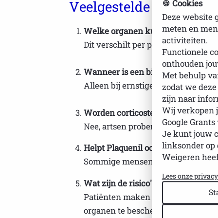
Veelgestelde vragen (F
🍪 Cookies
Deze website g
meten en mens
Welke organen kunnen aangedaan
activiteiten.
Dit verschilt per persoon; vaak gaa
Functionele co
onthouden jou
Wanneer is een biological nodig?
Met behulp van
Alleen bij ernstige, therapieresist
zodat we deze
zijn naar info
Wij verkopen j
Worden corticosteroïden langduri
Google Grants
Nee, artsen proberen de dosis zo l
Je kunt jouw 
linksonder op 
Helpt Plaquenil ook tegen vermoe
Weigeren heef
Sommige mensen merken minder ver
Lees onze privac
Wat zijn de risico's van immunosup
St
Patiënten maken zich vaak zorge
organen te beschermen, ben je vat