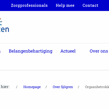
Zorgprofessionals
Help mee
Contact
n
Belangenbehartiging
Actueel
Over ons
 hier:
Homepage
Over Sjögren
Orgaanbetrokke