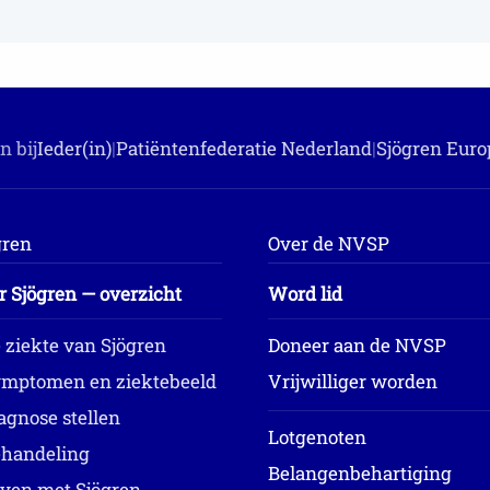
n bij
Ieder(in)
|
Patiëntenfederatie Nederland
|
Sjögren Euro
gren
Over de NVSP
r Sjögren — overzicht
Word lid
 ziekte van Sjögren
Doneer aan de NVSP
mptomen en ziektebeeld
Vrijwilliger worden
agnose stellen
Lotgenoten
handeling
Belangenbehartiging
ven met Sjögren