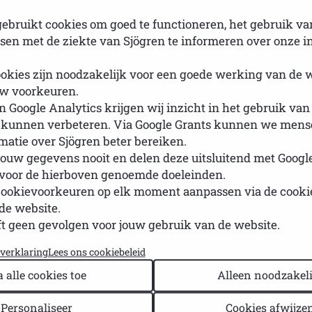
AQ): Orgaanbetrokkenheid bij Sjög
ebruikt cookies om goed te functioneren, het gebruik va
en met de ziekte van Sjögren te informeren over onze i
 zijn?
t het om longen, nieren, lever, blaas, huid of zenuwen.
okies zijn noodzakelijk voor een goede werking van de 
w voorkeuren.
 Google Analytics krijgen wij inzicht in het gebruik van
ente orgaanaantasting onder specialistische begeleiding.
 kunnen verbeteren. Via Google Grants kunnen we mense
rmatie over Sjögren beter bereiken.
ouw gegevens nooit en delen deze uitsluitend met Googl
g gegeven?
 voor de hierboven genoemde doeleinden.
aag en kort mogelijk te houden om bijwerkingen te beper
cookievoorkeuren op elk moment aanpassen via de cook
de website.
idheid?
t geen gevolgen voor jouw gebruik van de website.
moeidheid, maar het effect verschilt sterk per persoo
yverklaring
Lees ons cookiebeleid
pressiva op de lange termijn?
a alle cookies toe
Alleen noodzakeli
n over hun weerstand. Omdat deze medicijnen het immu
baarder voor infecties. Ook kunnen sommige middelen in
Personaliseer
Cookies afwijze