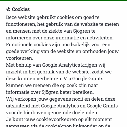
🍪 Cookies
Deze website gebruikt cookies om goed te
NVSP Ledenlogin
functioneren, het gebruik van de website te meten
en mensen met de ziekte van Sjögren te
informeren over onze informatie en activiteiten.
Functionele cookies zijn noodzakelijk voor een
goede werking van de website en onthouden jouw
voorkeuren.
Met behulp van Google Analytics krijgen wij
inzicht in het gebruik van de website, zodat we
U bevindt zich hier:
Homepage
Over
deze kunnen verbeteren. Via Google Grants
Sjögren
Behandeling en klachten
De NVSP en
kunnen we mensen die op zoek zijn naar
alternatieve geneeswijzen
informatie over Sjögren beter bereiken.
Wij verkopen jouw gegevens nooit en delen deze
uitsluitend met Google Analytics en Google Grants
voor de hierboven genoemde doeleinden.
Je kunt jouw cookievoorkeuren op elk moment
De NVSP en alternatieve
aanpassen via de cookieknop linksonder op de