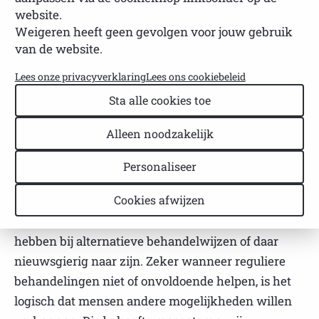
geneeswijzen
website.
Weigeren heeft geen gevolgen voor jouw gebruik
van de website.
NVSP
Leestijd: 2 minuten
Laatst bijgewerkt: 22 april 2026
Lees onze privacyverklaring
Lees ons cookiebeleid
Als patiëntenvereniging beschouwen wij het als
Sta alle cookies toe
onze taak om onze leden zo goed mogelijk te
informeren over medische behandelingen,
Alleen noodzakelijk
inzichten en ontwikkelingen binnen de zorg.
Personaliseer
Daarbij hechten wij veel waarde aan betrouwbare
en wetenschappelijk onderbouwde informatie.
Cookies afwijzen
We begrijpen dat sommige mensen mogelijk baat
hebben bij alternatieve behandelwijzen of daar
nieuwsgierig naar zijn. Zeker wanneer reguliere
behandelingen niet of onvoldoende helpen, is het
logisch dat mensen andere mogelijkheden willen