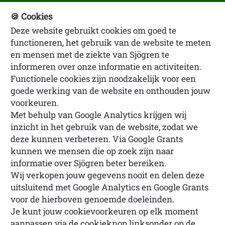
🍪 Cookies
Deze website gebruikt cookies om goed te
NVSP Ledenlogin
functioneren, het gebruik van de website te meten
en mensen met de ziekte van Sjögren te
informeren over onze informatie en activiteiten.
Functionele cookies zijn noodzakelijk voor een
goede werking van de website en onthouden jouw
voorkeuren.
Met behulp van Google Analytics krijgen wij
inzicht in het gebruik van de website, zodat we
U bevindt zich hier:
Homepage
Oude
deze kunnen verbeteren. Via Google Grants
artikelen
Landelijke contactdag 2024
kunnen we mensen die op zoek zijn naar
informatie over Sjögren beter bereiken.
Wij verkopen jouw gegevens nooit en delen deze
uitsluitend met Google Analytics en Google Grants
Sfeerimpressie Landelijke
voor de hierboven genoemde doeleinden.
Je kunt jouw cookievoorkeuren op elk moment
Contact- en Informatiedag 2024
aanpassen via de cookieknop linksonder op de