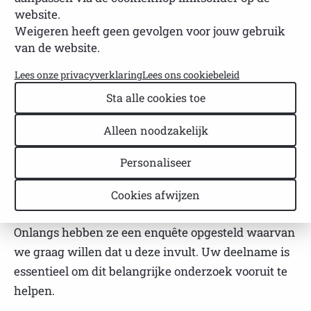
website.
NVSP
Leestijd: 1 minuut
Weigeren heeft geen gevolgen voor jouw gebruik
Laatst bijgewerkt: 03 februari 2025
van de website.
Lees onze privacyverklaring
Lees ons cookiebeleid
Op verzoek van Sjögren Europe willen we u vragen
Sta alle cookies toe
om voor het NECESSITY Horizon 2020- project uw
mening over de ziekte van Sjögren te geven. Het
Alleen noodzakelijk
team onder leiding van professor Seror werkt in
samenwerking met u, de patiënten, aan een score
Personaliseer
om de aanwezigheid van opvlammingen bij de
Cookies afwijzen
ziekte van Sjögren te meten.
Onlangs hebben ze een enquête opgesteld waarvan
we graag willen dat u deze invult. Uw deelname is
essentieel om dit belangrijke onderzoek vooruit te
helpen.