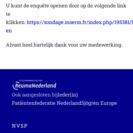
U kunt de enquête openen door op de volgende link
te
klikken:
https://sondage.inserm.fr/index.php/195381/
en
Alvast heel hartelijk dank voor uw medewerking.
Ook aangesloten bij
Ieder(in)
Patiëntenfederatie Nederland
Sjögren Europe
NVSP