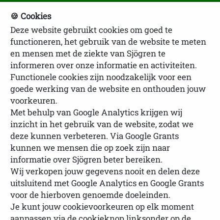
🍪 Cookies
Deze website gebruikt cookies om goed te
NVSP Ledenlogin
functioneren, het gebruik van de website te meten
en mensen met de ziekte van Sjögren te
informeren over onze informatie en activiteiten.
Functionele cookies zijn noodzakelijk voor een
goede werking van de website en onthouden jouw
voorkeuren.
Met behulp van Google Analytics krijgen wij
inzicht in het gebruik van de website, zodat we
U bevindt zich hier:
Homepage
NECESSITY
deze kunnen verbeteren. Via Google Grants
Horizon 2020-project
kunnen we mensen die op zoek zijn naar
informatie over Sjögren beter bereiken.
Wij verkopen jouw gegevens nooit en delen deze
uitsluitend met Google Analytics en Google Grants
NECESSITY Horizon 2020-
voor de hierboven genoemde doeleinden.
Je kunt jouw cookievoorkeuren op elk moment
project
aanpassen via de cookieknop linksonder op de