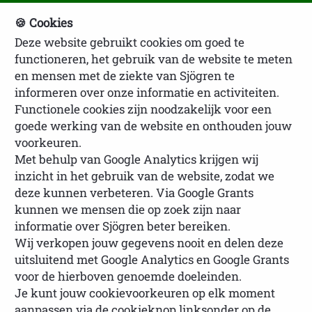
🍪 Cookies
Deze website gebruikt cookies om goed te
NVSP Ledenlogin
functioneren, het gebruik van de website te meten
en mensen met de ziekte van Sjögren te
informeren over onze informatie en activiteiten.
Functionele cookies zijn noodzakelijk voor een
goede werking van de website en onthouden jouw
voorkeuren.
Met behulp van Google Analytics krijgen wij
inzicht in het gebruik van de website, zodat we
U bevindt zich hier:
Homepage
Lotgenoten
deze kunnen verbeteren. Via Google Grants
Ervaringsverhalen lotgenoten
Ervaringsverhaal
kunnen we mensen die op zoek zijn naar
Mascha
informatie over Sjögren beter bereiken.
Wij verkopen jouw gegevens nooit en delen deze
uitsluitend met Google Analytics en Google Grants
voor de hierboven genoemde doeleinden.
Je kunt jouw cookievoorkeuren op elk moment
Ervaringsverhaal Mascha
aanpassen via de cookieknop linksonder op de