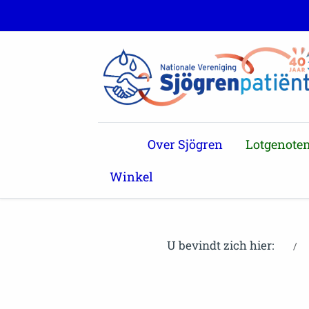
Over Sjögren
Lotgenote
Winkel
U bevindt zich hier: