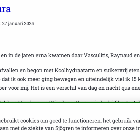
ura
: 27 januari 2025
 en in de jaren erna kwamen daar Vasculitis, Raynaud en P
 afvallen en begon met Koolhydraatarm en suikervrij ete
 dat ik ook meer ging bewegen en uiteindelijk viel ik 15 
r voor mij. Het is een verschil van dag en nacht qua ene
 ben Vinoloog en Wijndocent) en mijn bedrijf bestaat dit 
Ik vind het soms moeilijk om te lezen dat er veel patiënt
g iedere avond om half tien in bed maar denk graag in mo
ebruikt cookies om goed te functioneren, het gebruik va
en met de ziekte van Sjögren te informeren over onze i
ziektewet en moet soms gewoon door... Om goed te slape
genlijk ‘s middags nooit te rusten.