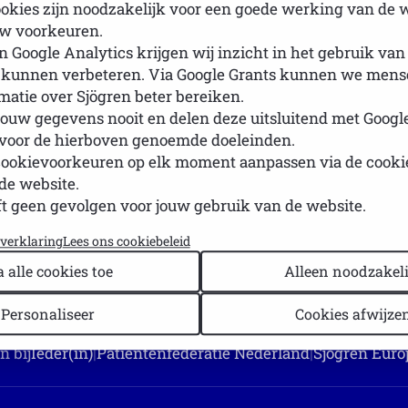
okies zijn noodzakelijk voor een goede werking van de 
w voorkeuren.
 druk sociaal leven en ben ik actief lid van Lions Heeren
 Google Analytics krijgen wij inzicht in het gebruik van
t het verschil kunnen maken voor ouderen en minima in
 kunnen verbeteren. Via Google Grants kunnen we mense
rmatie over Sjögren beter bereiken.
ngen maar het meest lastige van Sjögren is de onvoorspe
ouw gegevens nooit en delen deze uitsluitend met Googl
obeer ik goed naar mijn lichaam te luisteren. De dagen d
 voor de hierboven genoemde doeleinden.
ak krijg ik ook veel energie van mijn werk!
cookievoorkeuren op elk moment aanpassen via de cook
de website.
t geen gevolgen voor jouw gebruik van de website.
yverklaring
Lees ons cookiebeleid
a alle cookies toe
Alleen noodzakeli
Personaliseer
Cookies afwijze
n bij
Ieder(in)
|
Patiëntenfederatie Nederland
|
Sjögren Euro