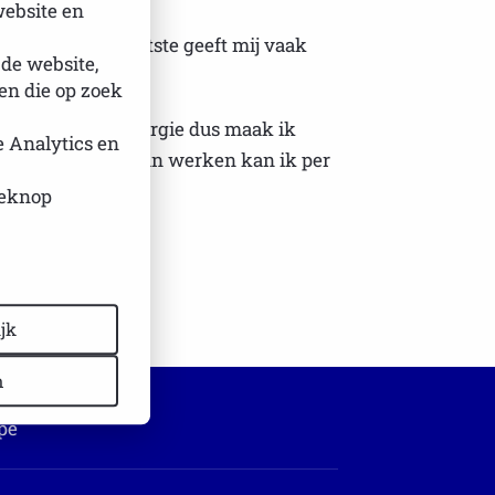
website en
veen 2.0. Dat laatste geeft mij vaak
 de website,
 Heerenveen.
n die op zoek
lbaarheid qua energie dus maak ik
e Analytics en
at ik echt niet kan werken kan ik per
ieknop
jk
n
pe