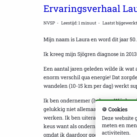
Ervaringsverhaal La
NVSP
Leestijd: 1 minuut
Laatst bijgewerkt
Mijn naam is Laura en word dit jaar 50.
Ik kreeg mijn Sjögren diagnose in 2013
Een aantal jaren geleden wilde ik wat
enorm verschil qua energie! Dat zorgde
wandelen (10-15 km per dag) werkt supe
Ik ben ondernemer (heb een Wijnhandel,
gelukkig niet allemaal alleen te doen. 
🍪 Cookies
werken. Ik ben uiteraard ook moe en li
Deze website g
meten en mens
keus want als ondernemer heb ik geen 
activiteiten.
omdat ik daardoor goed slaap hoef ik ei