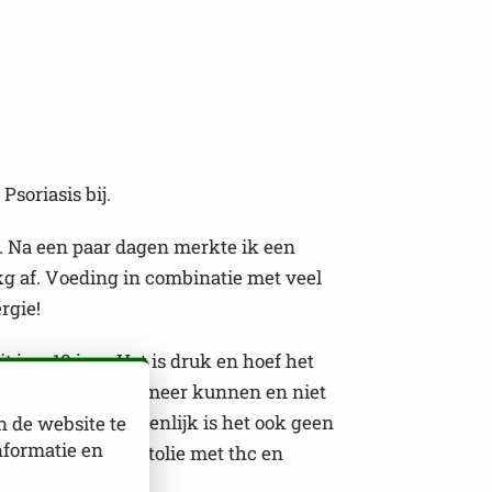
soriasis bij.
n. Na een paar dagen merkte ik een
kg af. Voeding in combinatie met veel
rgie!
jaar 10 jaar. Het is druk en hoef het
en zijn die weinig meer kunnen en niet
gelijkheden. Eigenlijk is het ook geen
n de website te
nformatie en
n gebruik ik wietolie met thc en