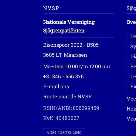
NVSP
Sjö
Nationale Vereniging
Ove
Sjögrenpatiënten
De
Bisonspoor 3002 - B505
Sy
3605 LT Maarssen
Di
Ma–Don: 10:00 t/m 12:00 uur
Be
+31 346 - 556 376
Le
E-mail ons
Ex
Route naar de NVSP
Vee
RSIN/ANBI: 806299459
Non
KvK: 40480667
Voo
ANBI-INSTELLING