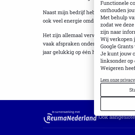
Functionele co
onthouden jou
Naast mijn bedrijf hebben we een aardig
Met behulp van
ook veel energie omdat we lokaal ech
zodat we deze
zijn naar info
Het zijn allemaal vervelende aandoeni
Wij verkopen j
vaak afspraken onder voorbehoud en pr
Google Grants
jaar gelukkig op één hand tellen en va
Je kunt jouw 
linksonder op 
Weigeren heef
Lees onze privac
St
|
Ook aangeslote