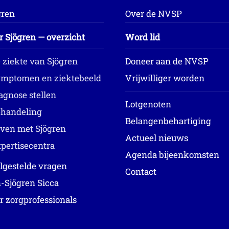
gren
Over de NVSP
r Sjögren — overzicht
Word lid
 ziekte van Sjögren
Doneer aan de NVSP
mptomen en ziektebeeld
Vrijwilliger worden
agnose stellen
Lotgenoten
handeling
Belangenbehartiging
ven met Sjögren
Actueel nieuws
pertisecentra
Agenda bijeenkomsten
lgestelde vragen
Contact
-Sjögren Sicca
r zorgprofessionals