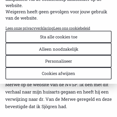
website.
NVSP
Leestijd: 1 minuut
Weigeren heeft geen gevolgen voor jouw gebruik
Laatst bijgewerkt: 27 januari 2025
van de website.
Mijn naam is Henk en ben 60 jaar jong
Lees onze privacyverklaring
Lees ons cookiebeleid
Sta alle cookies toe
Na meer dan een jaar tobben met griepjes, mond-
en oogproblemen en vermoeidheid is bij mij in 2007
Alleen noodzakelijk
Sjögren vastgesteld. Nadat ik al een jaar bij een
Personaliseer
internist liep en hij niets kon vinden heb ik op
Google alle problemen die ik had ingevoerd en
Cookies afwijzen
kwam uiteindelijk uit bij een artikel van dr. Van de
Merwe op de website van de NVSP. Ik ben met dit
verhaal naar mijn huisarts gegaan en heeft hij een
verwijzing naar dr. Van de Merwe geregeld en deze
bevestigde dat ik Sjögren had.