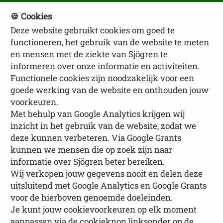
🍪 Cookies
Deze website gebruikt cookies om goed te
NVSP Ledenlogin
functioneren, het gebruik van de website te meten
en mensen met de ziekte van Sjögren te
informeren over onze informatie en activiteiten.
Functionele cookies zijn noodzakelijk voor een
goede werking van de website en onthouden jouw
voorkeuren.
Met behulp van Google Analytics krijgen wij
inzicht in het gebruik van de website, zodat we
U bevindt zich hier:
Homepage
Lotgenoten
deze kunnen verbeteren. Via Google Grants
Ervaringsverhalen lotgenoten
Ervaringsverhaal
kunnen we mensen die op zoek zijn naar
Henk
informatie over Sjögren beter bereiken.
Wij verkopen jouw gegevens nooit en delen deze
uitsluitend met Google Analytics en Google Grants
voor de hierboven genoemde doeleinden.
Je kunt jouw cookievoorkeuren op elk moment
Ervaringsverhaal Henk
aanpassen via de cookieknop linksonder op de