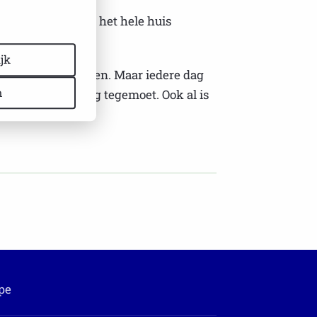
hi. Oh ja, en door het hele huis
jk
n op zijn kop zetten. Maar iedere dag
n
asje) weer de dag tegemoet. Ook al is
pe