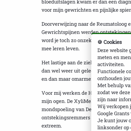
bloeduitslagen kwam er dan een diagno
voor mijn gewrichten en pijnlijke spie
Doorverwijzing naar de Reumatoloog e
Gewrichtspijnen werden ontstekingen, 
word je toch zo onzeker van. Vermoeid
🍪 Cookies
mee leren leven.
Deze website g
meten en mens
Het lastige aan de ziekte voor mij is,
activiteiten.
dan wel weer uit geleerd heb is dat i
Functionele co
onthouden jou
en dan maar omarmen. En soms is er ni
Met behulp van
zodat we deze
Voor mij werken de Hylo Dual intense 
zijn naar info
mijn ogen. De XyliMelts voor overdag 
Wij verkopen j
mondspoeling van Dentaid Xeros ( voor
Google Grants
ontstekingsremmers van de reumatoloo
Je kunt jouw 
extreem.
linksonder op 