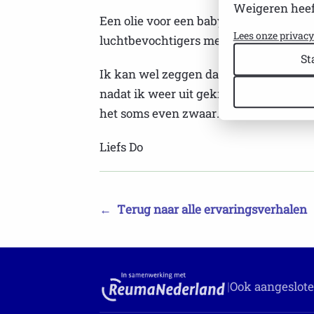
Weigeren heef
Een olie voor een babyzacht huidje en v
Lees onze privac
luchtbevochtigers met een metertje.
St
Ik kan wel zeggen dat het een hele ver
nadat ik weer uit gekreukeld ben en m
het soms even zwaar.
Liefs Do
←
Terug naar alle ervaringsverhalen
|
Ook aangeslote