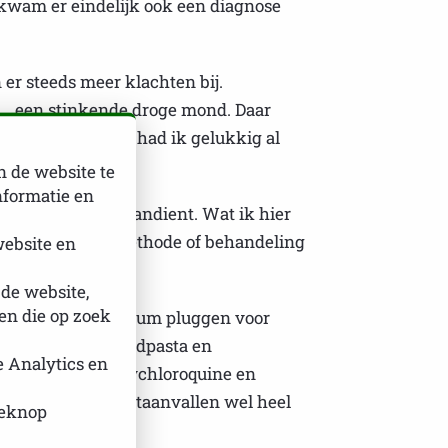
 kwam er eindelijk ook een diagnose
r steeds meer klachten bij.
.. een stinkende droge mond. Daar
hemobehandeling, had ik gelukkig al
n de website te
nformatie en
gende zich weer aandient. Wat ik hier
 naar de juiste methode of behandeling
website en
 de website,
n die op zoek
d) samen met punctum pluggen voor
 het sabbelen, tandpasta en
e Analytics en
mijn mond) Hydroxychloroquine en
j werden de zweetaanvallen wel heel
ieknop