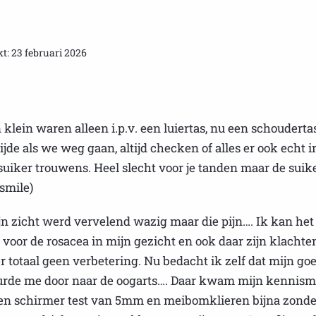
t: 23 februari 2026
n klein waren alleen i.p.v. een luiertas, nu een schoudert
ijde als we weg gaan, altijd checken of alles er ook echt i
suiker trouwens. Heel slecht voor je tanden maar de suik
smile)
jn zicht werd vervelend wazig maar die pijn…. Ik kan het
og voor de rosacea in mijn gezicht en ook daar zijn klacht
 er totaal geen verbetering. Nu bedacht ik zelf dat mijn 
uurde me door naar de oogarts…. Daar kwam mijn kennisma
 een schirmer test van 5mm en meibomklieren bijna zonde