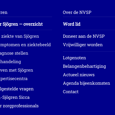
gren
Over de NVSP
r Sjögren — overzicht
Word lid
 ziekte van Sjögren
Doneer aan de NVSP
mptomen en ziektebeeld
Vrijwilliger worden
agnose stellen
Lotgenoten
handeling
Belangenbehartiging
ven met Sjögren
Actueel nieuws
pertisecentra
Agenda bijeenkomsten
lgestelde vragen
Contact
-Sjögren Sicca
r zorgprofessionals