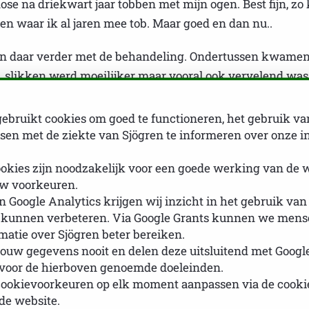
se na driekwart jaar tobben met mijn ogen. Best fijn, zo
ren waar ik al jaren mee tob. Maar goed en dan nu..
n daar verder met de behandeling. Ondertussen kwamen e
slikken werd moeilijker maar vooral ook vervelend was.
heid had ik al jaren …overgebleven na een intensieve c
ebruikt cookies om goed te functioneren, het gebruik va
en met de ziekte van Sjögren te informeren over onze i
 dat wanneer ik gewend ben aan het ene probleem, het vol
k ook wel weer aan het volgende zal wennen. Even zoeken
okies zijn noodzakelijk voor een goede werking van de 
w voorkeuren.
ks ….. ook dat kan.
 Google Analytics krijgen wij inzicht in het gebruik van
 kunnen verbeteren. Via Google Grants kunnen we mense
( wordt met een brief van de dokter voor mij nu vergoe
rmatie over Sjögren beter bereiken.
maar zeker voor de nacht. Mijn Ricola honing lemon voor
ouw gegevens nooit en delen deze uitsluitend met Googl
 mij niet de gel….ieuw kan niet tegen die structuur in 
 voor de hierboven genoemde doeleinden.
g. Pilocarpine ook geprobeerd maar met opvliegers erbi
cookievoorkeuren op elk moment aanpassen via de cook
de website.