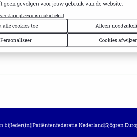
t geen gevolgen voor jouw gebruik van de website.
oor tussen de lakens hoef ik niet uit te leggen denk ik. Hi
yverklaring
Lees ons cookiebeleid
a alle cookies toe
Alleen noodzakeli
velende ziekte is die je leven behoorlijk kan beheersen e
Personaliseer
Cookies afwijze
ijn medicijnen heb genomen ga ik met een lach (en mijn t
n bij
Ieder(in)
|
Patiëntenfederatie Nederland
|
Sjögren Euro