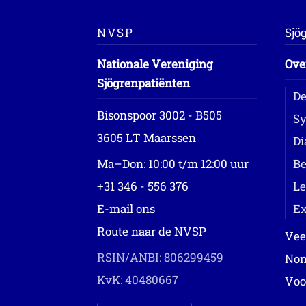
NVSP
Sjö
Nationale Vereniging
Ove
Sjögrenpatiënten
De
Bisonspoor 3002 - B505
Sy
3605 LT Maarssen
Di
Ma–Don: 10:00 t/m 12:00 uur
Be
+31 346 - 556 376
Le
E-mail ons
Ex
Route naar de NVSP
Vee
RSIN/ANBI: 806299459
Non
KvK: 40480667
Voo