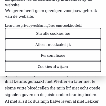
naar 15 jaar leven met de
website.
Weigeren heeft geen gevolgen voor jouw gebruik
diagnose.
van de website.
NVSP
Leestijd: 2 minuten
Lees onze privacyverklaring
Lees ons cookiebeleid
Laatst bijgewerkt: 23 februari 2026
Sta alle cookies toe
De lange weg naar de diagnose
Alleen noodzakelijk
Mijn verhaal begint meer dan 15 jaar geleden. Vage
Personaliseer
klachten van gewrichtspijn, enorme vermoeidheid
Cookies afwijzen
en droogheid waren langzaam mijn leven binnen
gekropen. Vele jaren eerder in mijn tienertijd had
ik al kennis gemaakt met Pfeiffer en later met te
slome witte bloedcellen die mijn lijf niet echt goede
signalen gaven en de juiste ondersteuning boden.
Al met al zit ik dus mijn halve leven al niet Lekker