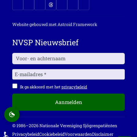
Website gebouwd met
Astroid Framework
NVSP Nieuwsbrief
Ik ga akkoord met het
privacybeleid
Aanmelden
© 1986–2026 Nationale Vereniging Sjögrenpatiënten
♿
Privacybeleid
Cookiebeleid
Voorwaarden
Disclaimer