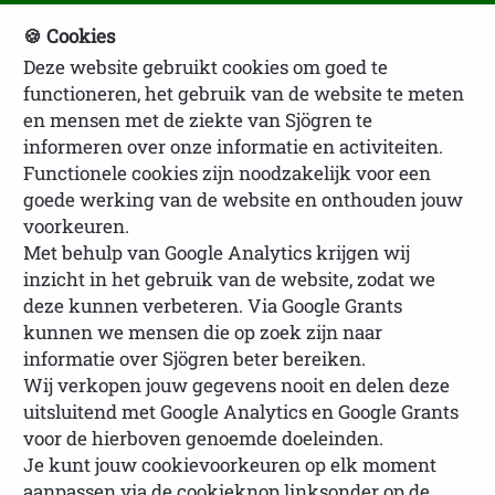
🍪 Cookies
Deze website gebruikt cookies om goed te
NVSP Ledenlogin
functioneren, het gebruik van de website te meten
en mensen met de ziekte van Sjögren te
informeren over onze informatie en activiteiten.
Functionele cookies zijn noodzakelijk voor een
goede werking van de website en onthouden jouw
voorkeuren.
Met behulp van Google Analytics krijgen wij
inzicht in het gebruik van de website, zodat we
U bevindt zich hier:
Homepage
Lotgenoten
deze kunnen verbeteren. Via Google Grants
Ervaringsverhalen lotgenoten
Anoniem: Van
kunnen we mensen die op zoek zijn naar
ontkenning naar 15 jaar leven met de diagnose.
informatie over Sjögren beter bereiken.
Wij verkopen jouw gegevens nooit en delen deze
uitsluitend met Google Analytics en Google Grants
voor de hierboven genoemde doeleinden.
Je kunt jouw cookievoorkeuren op elk moment
Anoniem: Van ontkenning
aanpassen via de cookieknop linksonder op de