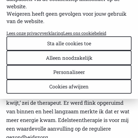
website.
Created:
28 February 2021 15:35
Hits:
888
Weigeren heeft geen gevolgen voor jouw gebruik
Rating:
van de website.
Lees onze privacyverklaring
Lees ons cookiebeleid
De huisarts stelde toxoplasmose vast. Volgens de
reguliere geneeskunde is er niets aan te doen. Zie
Sta alle cookies toe
het maar als Pfeiffer, het lichaam moet het zelf
Alleen noodzakelijk
opruimen. Het kan een jaar duren of twee jaar, maar
het gaat weer over. Mijn edelsteentherapeute gaf
Personaliseer
me een hematiet, deze zorgt voor bloedzuivering bij
infecties en drukt ongewenst bezoek de kop in.
Cookies afwijzen
‘Drie maanden en dan ben je de toxoplasmose
kwijt,’ zei de therapeut. Er werd flink opgeruimd
van binnen en heel langzaam merkte ik dat er wat
meer energie kwam. Edelsteentherapie is voor mij
een waardevolle aanvulling op de reguliere
gezondheidszorg.