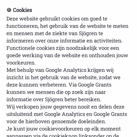
🍪 Cookies
Deze website gebruikt cookies om goed te
NVSP Ledenlogin
functioneren, het gebruik van de website te meten
en mensen met de ziekte van Sjögren te
informeren over onze informatie en activiteiten.
Functionele cookies zijn noodzakelijk voor een
goede werking van de website en onthouden jouw
voorkeuren.
Met behulp van Google Analytics krijgen wij
inzicht in het gebruik van de website, zodat we
deze kunnen verbeteren. Via Google Grants
Blogs door lotgenoten
kunnen we mensen die op zoek zijn naar
informatie over Sjögren beter bereiken.
geschreven
Wij verkopen jouw gegevens nooit en delen deze
uitsluitend met Google Analytics en Google Grants
De pen als lotgenoot 12
voor de hierboven genoemde doeleinden.
Je kunt jouw cookievoorkeuren op elk moment
Last updated:
aanpassen via de cookieknop linksonder op de
09 February 2025 14:45