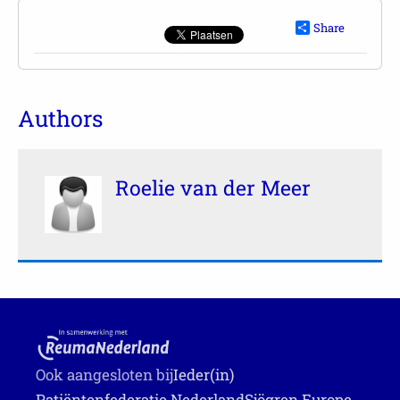
Share
Authors
Roelie van der Meer
Ook aangesloten bij
Ieder(in)
Patiëntenfederatie Nederland
Sjögren Europe