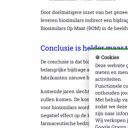
Door doelmatigere inzet van het gene
leveren biosimilars indirect een bijdra
Biosimilars Op Maat (BOM) in de beeldv
Conclusie is helder maar
🍪 Cookies
De conclusie is dat biosimilars op dit
Deze website g
belangrijke bijdrage aan de duurzame b
meten en mens
fabrikanten nieuwe biosimilars ontwi
activiteiten.
Functionele co
komende jaren slechts voor een minde
onthouden jou
zullen komen. De kosten om een biosi
Met behulp van
zodat we deze
voor biosimilars worden betaald. Het a
zijn naar info
negatief effect op de komst van toeko
Wij verkopen j
farmaceutische bedrijven om zo lang m
Google Grants