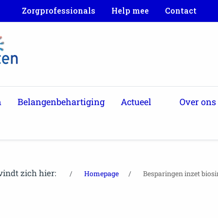
Zorgprofessionals
Help mee
Contact
n
Belangenbehartiging
Actueel
Over ons
vindt zich hier:
Homepage
Besparingen inzet biosi