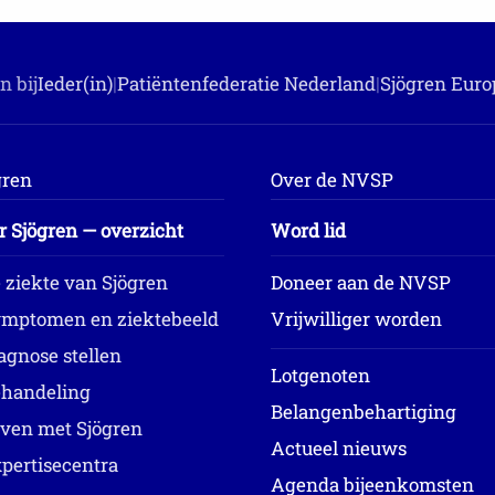
n bij
Ieder(in)
|
Patiëntenfederatie Nederland
|
Sjögren Euro
gren
Over de NVSP
r Sjögren — overzicht
Word lid
 ziekte van Sjögren
Doneer aan de NVSP
mptomen en ziektebeeld
Vrijwilliger worden
agnose stellen
Lotgenoten
handeling
Belangenbehartiging
ven met Sjögren
Actueel nieuws
pertisecentra
Agenda bijeenkomsten