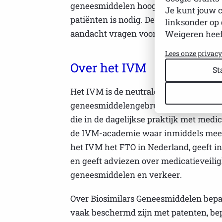
geneesmiddelen hoog te houden? Betro
Je kunt jouw 
patiënten is nodig. De komende jaren g
linksonder op 
aandacht vragen voor het belang van e
Weigeren heef
Lees onze privac
Over het IVM
St
Het IVM is de neutrale kennis- en impl
geneesmiddelengebruik verbetert. Het 
die in de dagelijkse praktijk met med
de IVM-academie waar inmiddels meer 
het IVM het FTO in Nederland, geeft i
en geeft adviezen over medicatieveili
geneesmiddelen en verkeer.
Over Biosimilars Geneesmiddelen bepa
vaak beschermd zijn met patenten, bep