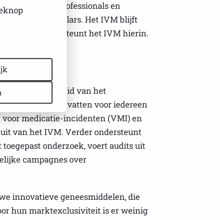
ilars aan zorgprofessionals en
ieknop
gen over biosimilars. Het IVM blijft
raars Nederland steunt het IVM hierin.
jk
id en betaalbaarheid van het
n
r praktische handvatten voor iedereen
t voor medicatie-incidenten (VMI) en
uit van het IVM. Verder ondersteunt
toegepast onderzoek, voert audits uit
delijke campagnes over
uwe innovatieve geneesmiddelen, die
r hun marktexclusiviteit is er weinig