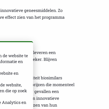
e innovatieve geneesmiddelen. Zo
tieve effect zien van het programma
ng in de zorg. Ze leveren een
n de website te
mst is echter onzeker. Blijven
nformatie en
website en
 marktexclusiviteit biosimilars
rkt met de lage prijzen die momenteel
 de website,
n die op zoek
eft in steeds meer gevallen een
ening, de truc van innovatieve
e Analytics en
die manier de prijzen van hun