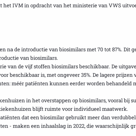
dat het IVM in opdracht van het ministerie van VWS uitvo
len na de introductie van biosimilars met 70 tot 87%. Dit 
troductie van biosimilars.
ie van de vijf stoffen biosimilars beschikbaar. De uitgav
voor beschikbaar is, met ongeveer 35%. De lagere prijzen
iënten: méér patiënten kunnen eerder worden behandeld m
ekenhuizen in het overstappen op biosimilars, vooral bij
ziekenhuizen blijft ruimte voor individueel maatwerk.
patiënten dat een biosimilar gebruikt meer dan verdubbel
kten - maken een inhaalslag in 2022, die waarschijnlijk g