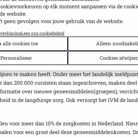
uwbare en onafhankelijke informatie over nieuwe biosim
cookievoorkeuren op elk moment aanpassen via de cook
aan meer specialismen voor het eerst de beschikking krij
de website.
en zorgvuldige introductie van biosimilars. Zorgverzeke
t geen gevolgen voor jouw gebruik van de website.
yverklaring
Lees ons cookiebeleid
a alle cookies toe
Alleen noodzakeli
ementatieorganisatie die landelijk de kwaliteit, veilighe
Personaliseer
Cookies afwijze
IVM doet dat door beleid en wetenschap te vertalen naa
icijnen te maken heeft. Onder meer het landelijk meldpun
dan 200.000 cursisten staan ingeschreven, maken deel 
nformatie over nieuwe geneesmiddelen(groepen), verricht 
gheid in de langdurige zorg. Ook verzorgt het IVM de lan
len voor meer dan 10% de zorgkosten in Nederland. Nie
alen voor een groot deel deze geneesmiddelenkosten. Doo