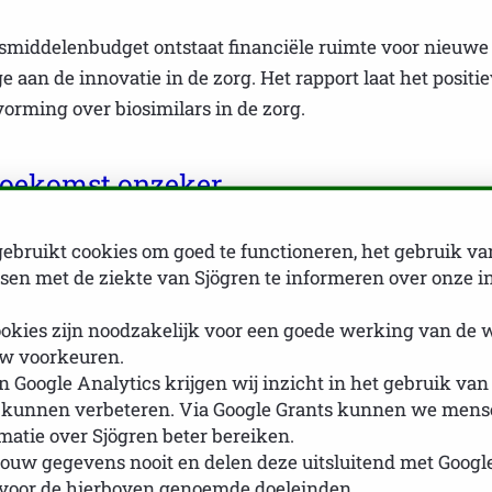
esmiddelenbudget ontstaat financiële ruimte voor nieuw
ge aan de innovatie in de zorg. Het rapport laat het posi
orming over biosimilars in de zorg.
 toekomst onzeker
 moment van grote betekenis zijn voor de kostenontwikkeli
ebruikt cookies om goed te functioneren, het gebruik va
etaalbaarheid en toegankelijkheid van de zorg. De toeko
en met de ziekte van Sjögren te informeren over onze i
kkelen? We zien dat de
okies zijn noodzakelijk voor een goede werking van de 
rheid van biologische geneesmiddelen na verloop van hun
w voorkeuren.
milar te ontwikkelen wegen niet op tegen de onzekere ma
 Google Analytics krijgen wij inzicht in het gebruik van
 kunnen verbeteren. Via Google Grants kunnen we mense
gressieve onderhandelen over de prijs van biosimilars he
rmatie over Sjögren beter bereiken.
mstige biosimilars. En wat kunnen we doen tegen evergre
ouw gegevens nooit en delen deze uitsluitend met Googl
ogelijk patent en marktexclusiviteit te behouden om op 
 voor de hierboven genoemde doeleinden.