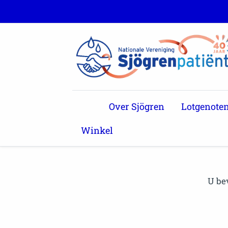
Over Sjögren
Lotgenote
Winkel
U be