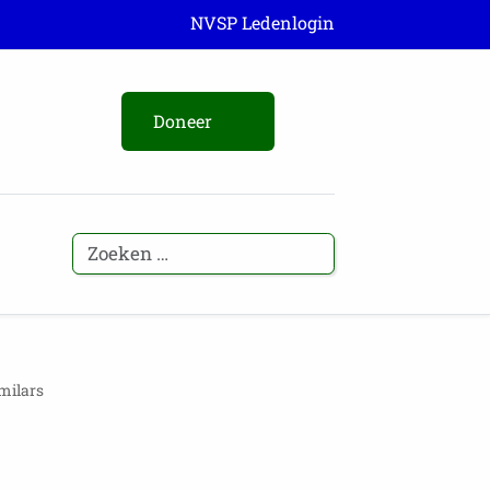
NVSP Ledenlogin
Doneer
milars