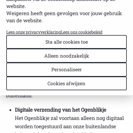
leden
website.
Weigeren heeft geen gevolgen voor jouw gebruik
van de website.
NVSP
Leestijd: 1 minuut
Laatst bijgewerkt: 03 februari 2025
Lees onze privacyverklaring
Lees ons cookiebeleid
Sta alle cookies toe
Vanaf
1 januari 2025
zullen wij enkele
aanpassingen doorvoeren in de manier waarop wij
Alleen noodzakelijk
communiceren met onze buitenlandse leden. Deze
Personaliseer
veranderingen zijn noodzakelijk vanwege de
steeds hogere kosten die PostNL in rekening
Cookies afwijzen
brengt voor het verzenden van post naar het
buitenland.
Digitale verzending van het Ogenblikje
Het Ogenblikje zal voortaan alleen nog digitaal
worden toegestuurd aan onze buitenlandse