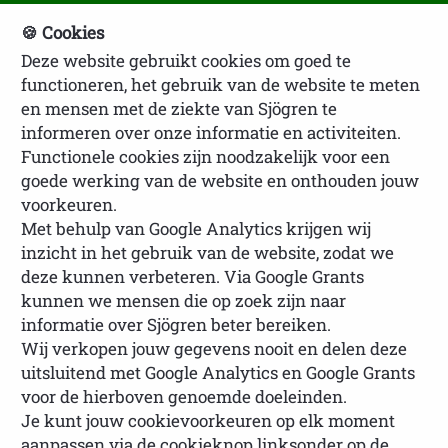
🍪 Cookies
Deze website gebruikt cookies om goed te
NVSP Ledenlogin
functioneren, het gebruik van de website te meten
en mensen met de ziekte van Sjögren te
informeren over onze informatie en activiteiten.
Functionele cookies zijn noodzakelijk voor een
goede werking van de website en onthouden jouw
voorkeuren.
Met behulp van Google Analytics krijgen wij
inzicht in het gebruik van de website, zodat we
U bevindt zich hier:
Homepage
Belangrijke
deze kunnen verbeteren. Via Google Grants
mededeling voor onze buitenlandse leden
kunnen we mensen die op zoek zijn naar
informatie over Sjögren beter bereiken.
Wij verkopen jouw gegevens nooit en delen deze
uitsluitend met Google Analytics en Google Grants
Belangrijke mededeling
voor de hierboven genoemde doeleinden.
Je kunt jouw cookievoorkeuren op elk moment
voor onze buitenlandse
aanpassen via de cookieknop linksonder op de