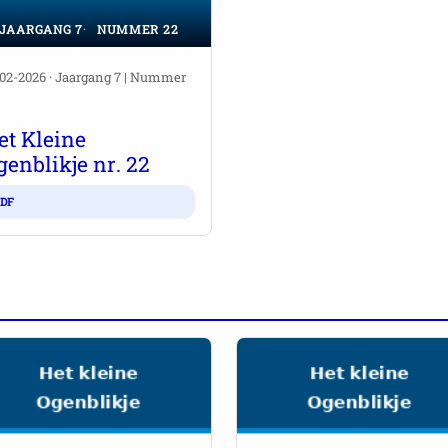
JAARGANG 7
NUMMER 22
-02-2026 · Jaargang 7 | Nummer
et Kleine
genblikje nr. 22
DF