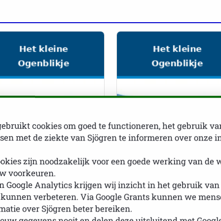
ebruikt cookies om goed te functioneren, het gebruik va
en met de ziekte van Sjögren te informeren over onze i
okies zijn noodzakelijk voor een goede werking van de 
w voorkeuren.
 Google Analytics krijgen wij inzicht in het gebruik van
JAARGANG 5
NUMMER 16
JAARGANG 5
NUMMER 15
 kunnen verbeteren. Via Google Grants kunnen we mense
rmatie over Sjögren beter bereiken.
-07-2024 · Jaargang 5 | Nummer
01-05-2024 · Jaargang 5 | Numm
ouw gegevens nooit en delen deze uitsluitend met Googl