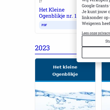
17
16
Google Grants
Het Kleine
H
Je kunt jouw 
Ogenblikje nr. 17
O
linksonder op 
Weigeren heef
PDF
P
Lees onze privac
St
2023