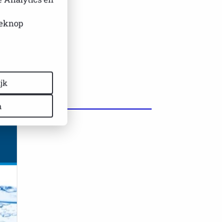
ieknop
jk
n