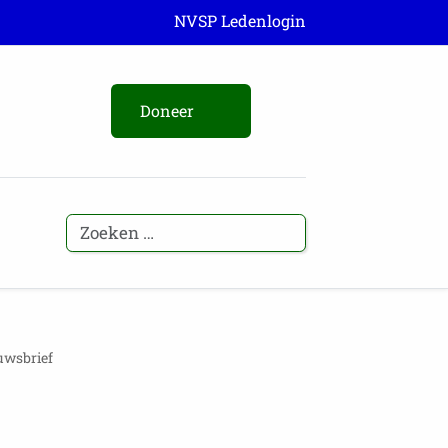
NVSP Ledenlogin
Doneer
wsbrief