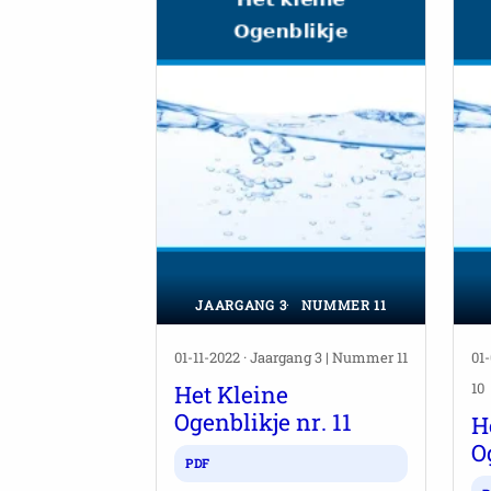
JAARGANG 3
NUMMER 11
01-11-2022 · Jaargang 3 | Nummer 11
01
10
Het Kleine
Ogenblikje nr. 11
H
O
PDF