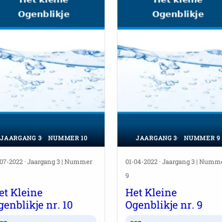
JAARGANG 3
NUMMER 10
JAARGANG 3
NUMMER 9
-07-2022 · Jaargang 3 | Nummer
01-04-2022 · Jaargang 3 | Numm
9
et Kleine
Het Kleine
genblikje nr. 10
Ogenblikje nr. 9