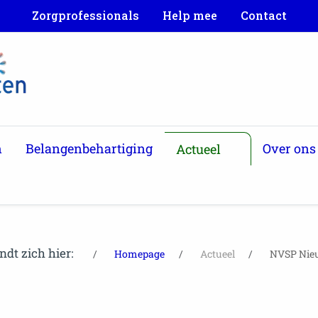
Zorgprofessionals
Help mee
Contact
n
Belangenbehartiging
Over ons
Actueel
ndt zich hier:
Homepage
Actueel
NVSP Nieu