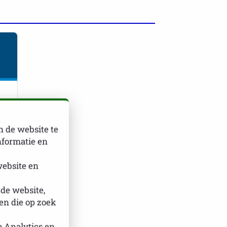
n de website te
nformatie en
website en
 de website,
n die op zoek
er
e Analytics en