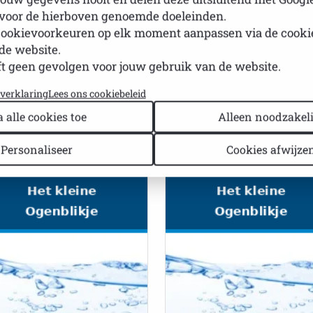
15
 voor de hierboven genoemde doeleinden.
et Kleine
Het Kleine
cookievoorkeuren op elk moment aanpassen via de cook
genblikje nr. 16
Ogenblikje nr. 15
de website.
t geen gevolgen voor jouw gebruik van de website.
DF
PDF
yverklaring
Lees ons cookiebeleid
a alle cookies toe
Alleen noodzakeli
Personaliseer
Cookies afwijze