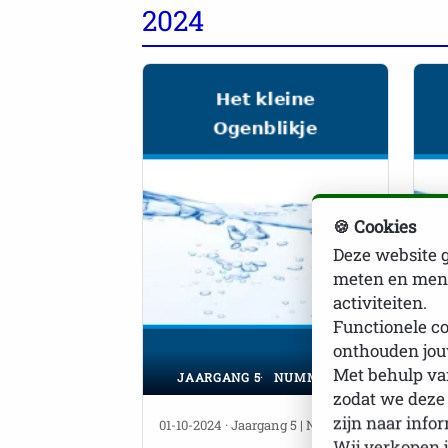
2024
🍪 Cookies
Deze website g
meten en mens
activiteiten.
Functionele co
onthouden jou
Met behulp van
JAARGANG 5
NUMMER 17
zodat we deze
zijn naar info
01-10-2024 · Jaargang 5 | Nummer
01
Wij verkopen j