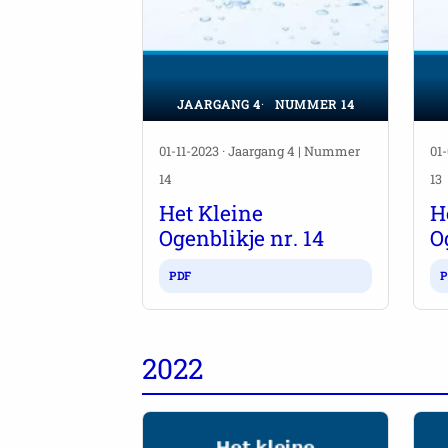
JAARGANG 4
NUMMER 14
01-11-2023 · Jaargang 4 | Nummer
01
14
13
Het Kleine
H
Ogenblikje nr. 14
O
PDF
P
2022